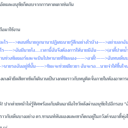
ึดอัดและอนุชัยก็ตอบจากการคาดเดาเช่นกัน
อถือมาใช้งาน
ว มีอะไร—–>ตอนที่นายถูกนานาปฏิเสธนายรู้สึกอย่างไรบ้าง—–>อย่าบอก
่างไร——>ฉันมีนายไง…..เวลานี้ฉันจึงต้องการให้นายมีฉัน——>(อาตี้ปาดน้
เลิกงานช่วงซัมเมอร์และจะบินไปหานายที่ชิมะเอง——>อาตี้!——>ฉันทนเห็
นายรอฉันอยู่ที่นั้น——>ชิมะจะช่วยเยียวยา ฉันจะรอ….นายจำให้ขึ้นใจน
างเกงผ้ายืดสีเทาเข้มก็เดินวนเป็นวงกลมราวกับหนูติดจั่นภายในห้องอาห
! ปากส่ายหน้าไม่รู้ทิศพร้อมกับเดินเอามือไขว้หลังผ่านอนุชัยไปอีกรอบ “
ลุกราวกับเห็นบางอย่าง ดร.ชานนท์หันมองและเขาก็ตกอยู่ในภวังค์จนอาตี้พุ