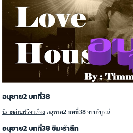
อนุชาย2 บทที่38
นิยายอ่านฟรีจบเรื่อง
อนุชาย2 บทที่38
จบบริบูรณ์
อนุชาย2 บทที่38 ชิมะรำลึก