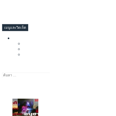
ข้าม
TIMMYBUTO.COM
ไป
คิดบวกความสุขในมุมเล็กๆ
ยัง
เนื้อหา
เมนูและวิดเจ็ต
ลิงค์เพื่อนบ้าน
ทรงอาจบล็อก
ทรงอาจดอททูเดย์
SADRAMA
ค้นหา
สำหรับ:
ได้รับความนิยมวันนี้