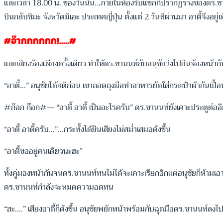
และเวลา 18.00 น. ของวันนั้น…ภายในห้องรับแขกก็ปรากฏร่างของดร.ชานน
บินกลับชิมะ จังหวัดมิเอะ ประเทศญี่ปุ่น ตั้งแต่ 2 วันที่ผ่านมา อาตี้จึงอยู
#อ๊ากกกกกก!…..#
และเสียงร้องเพียงครั้งเดียว ทำให้ดร.ชานนท์กับอนุชัยวิ่งไปยืนจ้องหน้ากันท
“อาตี้…” อนุชัยได้สติก่อน เขาถอดถุงมือทำอาหารยัดใส่กระเป๋าผ้ากันเปื้
#ก๊อก ก๊อก#— “อาตี้ อาตี้ เป็นอะไรครับ” ดร.ชานนท์ยังเคาะประตูต่ออีก 
“อาตี้ อาตี้ครับ…”…กระทั้งได้ยินเสียงไม่สม่ำเสมอดังขึ้น
“อาตี้ขออยู่คนเดียวนะฮะ”
ทั้งคู่มองหน้ากันจนดร.ชานนท์ทนไม่ได้จะเคาะเรียกอีกแต่อนุชัยก็ห้ามเอ
ดร.ชานนท์กำลังจะหมดความอดทน
“ฮะ….” เสียงอาตี้ก็ดังขึ้น อนุชัยพยักหน้าพร้อมกับฉุดมือดร.ชานนท์ลงไ