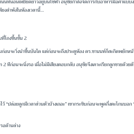
ท์นอนเหยียดยาวอยู่บนโซฟา อนุชัยกำลังจัดการกับอาหารมื้อค่ำแบบง่ายๆ 
่เพียงลำพังในห้องเวลานี้…
ี่โถงขึ้นชั้น 2
อนก่อนจะวิ่งนำขึ้นบันได แต่ก่อนจะถึงประตูห้อง ดร.ชานนท์ก็สะกิดพยักหน้
2 ทีก่อนจะนิ่งรอ เมื่อไม่มีเสียงตอบกลับ อนุชัยจึงเคาะเรียกลูกชายด้วยต
าไว้ “ปล่อยลูกมีเวลาส่วนตัวบ้างเถอะ” เขากระซิบก่อนจะพูดกึ่งตะโกนบอก “
ปรอด้านล่าง