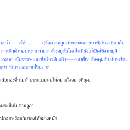
ฉันนะว่า——>ใช่!…..——>(ข้อความถูกเว้นระยะหลายนาที)ฉันจะบินกลับ
ำตาพลิกตัวนอนหงาย สายตาค้างอยู่กับโคมไฟที่ยังไม่เปิดใช้งาน)ยูจิ——
นบรรยากาศในซานฟรานฯไม่ไหวอีกแล้ว——>อาตี้เราต้องคุยกัน ฉันจะโทร
ะว่า “ฉันจะรอนายที่ชิมะ”#
ารสลับมองขึ้นไปด้านบนแบบคนไม่สบายใจอย่างที่สุด…
ฉันจะขึ้นไปตามลูก”
่งไปกอดพร้อมกับร้องไห้อย่างหนัก