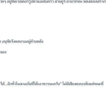
อยู่ที่เคาน์เตอร์รูปตัวแอลในครัว ส่วนยูจิ ยามาซาดะ หลังสอบเสร็จก็
า อนุชัยจึงหลบรออยู่ด้านหลัง
ัวเอง
ได้…อีกชั่วโมงเจอกันที่โต๊ะอาหารนะครับ” ไม่มีเสียงตอบกลับแต่ขณะที่