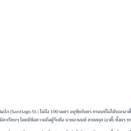
ก (Santiago St.) ไม่ถึง 100 เมตร อนุชัยกับดร.ชานนท์ไม่ได้บอกอาตี้ถึ
นิลาเรียบๆ โดยมีข้อความถึงผู้รับคือ นายอานนท์ สายสกุล (อาตี้) ทั้งดร.