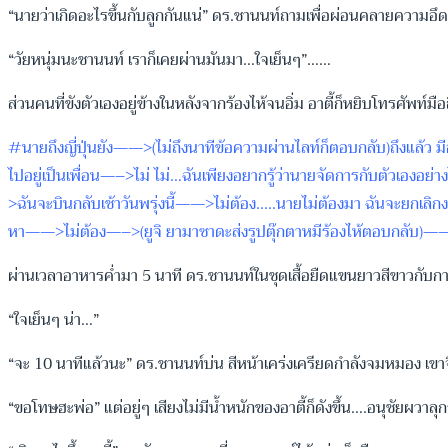
“นายว่าเกิดอะไรขึ้นกับลูกกันแน่” ดร.ชานนท์ถามเพื่อผ่อนคลายความอ
“วัยหนุ่มนะชานนท์ เราก็เคยผ่านมันมา…ใจเย็นๆ”……
ส่วนคนที่ขังตัวเองอยู่ข้างในหลังจากร้องไห้จนอิ่ม อาตี้ก็หยิบโทรศัพท์มื
#นายถึงญี่ปุ่นยัง——>(ไม่ถึงนาทีข้อความผ่านไลท์ก็ตอบกลับ)ถึงแล้
ไปอยู่เป็นเพื่อน—–>ไม่ ไม่…ฉันเพียงอยากรู้ว่านายจัดการกับตัวเองอย
>ฉันจะบินกลับเช้าวันพรุ่งนี้——>ไม่ต้อง…..นายไม่ต้องมา ฉันจะยก
หา——>ไม่ต้อง—–>(ยูจิ ยามาซาดะส่งรูปตุ๊กตาหมีร้องไห้ตอบกลับ)——>
ผ่านเวลาอาหารค่ำมา 5 นาที ดร.ชานนท์ในชุดเสื้อยืดแขนยาวสีขาวกับก
“ใจเย็นๆ น่า…”
“จะ 10 นาทีแล้วนะ” ดร.ชานนท์บ่น สีหน้าเคร่งเครียดกำลังจมหมอง เขาจิ
“ขอโทษฮะพ่อ” แต่อยู่ๆ เสียงไม่มีน้ำหนักของอาตี้ก็ดังขึ้น….อนุชัยผวา