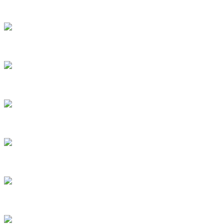
ดื่มน้ำอย่างไรให้ผอม
เล่านอกเรื่อง ตอน ล้มละลาย
ฉันกับนางฟ้าตัวกลม ตอนที่7
อนุชาย ตอนที่ 2
สมรภูมิปักษา23
สมรภูมิปักษา22