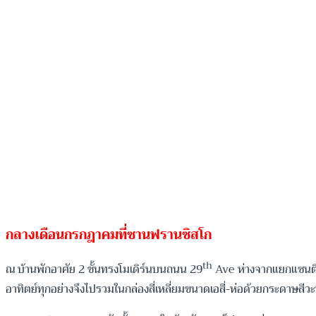
กลางเดือนกรกฎาคมที่ซานฟรานซิสโก
th
ณ บ้านพักอาศัย 2 ชั้นทรงโมเดิร์นบนถนน 29
Ave ห่างจากแยกแซนติเอโ
อาทิตย์ทุกอย่างจึงไปรวมในกล่องสี่เหลี่ยมขนาดเอสี่-ห่อด้วยกระดาษสีวะ