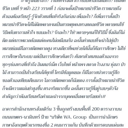
#จะรู้ได้อย่างไร? ว่าแท้ที่จริงแล้วเราชอบหรือถนัดอะไร? เข็มทิศ
ชีวิต บทที่ 9 หน้า 223 วรรคที่ 1 ก่อนจะตั้งเป้าหมายนำชีวิต เราหมายถึง
ตัวเองต้องเรียนรู้-รู้จักตัวตนที่แท้จริงกันก่อน เพื่ออะไร? ก็เพื่อการตั้งเป้า
หมายนำชีวิตจะได้ไม่ผิดพลาดจนเป็นสาเหตุหลงทางตลอดชีวิต หลายคนใช้
วิธีหลับตาถามหัวใจ ชอบอะไร? รักอะไร? ใช่! หลายๆคนก็ใช้วิธีนี้ ซึ่งมันก็ไม่
ผิด แต่สภาพแวดล้อมแต่ละคนไม่เหมือนกัน ฉะนั้นคำตอบที่จะนำไปสู่เป้า
หมายย่อมมีโอกาสผิดพลาดสูง ทางเดียวที่พอช่วยได้นั้นก็คือการศึกษา ไม่ใช่
การศึกษาในระบบ แต่เป็นการศึกษาค้นคว้า ค้นหาตัวตนของตัวเองจาก
ทุกๆช่องทางที่เข้าถึง อินเตอร์เน็ต เว็บไซต์ หน้าเพจ ตลาด โรงงาน ทุ่งนา ป่า
ไม้ สามารถเป็นโรงเรียนได้ทุกที่ ใครมีข้อมูลเยอะ ก็มีโอกาสนำความรู้สึก
ของตัวเองเทียบเคียงมาก โอกาสผิดพลาดก็น้อยลง การตั้งเป้าหมายนำชีวิต
ก็จะมีความแม่นยำสูงขึ้น ตรงจริตมากขึ้น ฉะนั้นความรู้ที่อยู่รอบๆตัวจึง
สำคัญกว่าห้องเรียนหรือคำแนะนำจากบุคคลอื่นหลายร้อยเท่า#
อาคารสำนักงานทรงโมเดิร์น 3 ชั้นถูกสร้างบนพื้นที่ 200 ตารางวาบน
ถนนเกษตร-นวมินทร์ ป้าย “บริษัท WA. Group เป็นการนำอักษร
ภาษาอังกฤษตัวแรกของชื่อ 2 คนมารวมกัน บันทึกด้วยกรดบนแผ่นสะ