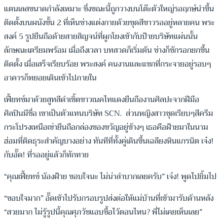
แตนเลสขนาดกำลังเหมาะ ซึ่งขณะนี้ถูกวางบนโต๊ะตัวใหญ่รอฤกษ์นำขึ้น
ติดตั้งบนผนังชั้น 2 ที่เห็นช่างแต่งกายด้วยชุดสีขาวรออยู่หลายคน พระ
สงค์ 5 รูปยืนถือด้ายสายสิญจน์ที่ผูกโยงเข้ากับป้ายบริษัทแผ่นนั้น
ลักษณะเตรียมพร้อม เมื่อถึงเวลา บทสวดก็เริ่มต้น ช่างก็ชักรอกยกขึ้น
ติดตั้ง เมื่อเสร็จเรียบร้อย พระสงค์ คนงานและแขกที่กระจายอยู่รอบๆ
อาคารก็ทยอยเดินเข้าไปภายใน
เฟี้ยทซ์มาด้วยสูทสีดำเชิ้ตขาวเนคไทแดงยืนถืองานศิลปะจากฝีมือ
ศิลปินมีชื่อ เขาเป็นตัวแทนบริษัท SCN. ส่วนหญิงสาวชุดเรียบๆสีครีม
กระโปรงเหนือเข่ายืนถือกล่องของขวัญอยู่ข้างๆ เธอคือฝ้ายมาในนาม
ฮ่อมที่ติดธุระสำคัญบางอย่าง ทันทีที่ทั้งคู่เดินขึ้นเฉลียงหินแกรนิต เจ๋ง!
กับอั๊ด! ที่รออยู่แล้วก็ทักทาย
“คุณเฟี้ยทซ์ น้องฝ้าย ขอบใจนะ ไม่น่าลำบากเลยครับ” เจ๋ง! พูดไปยิ้มไป
“ขอบใจมาก” อั๊ดเข้าไปรับกรอบรูปส่งต่อให้แม่บ้านที่เข้ามารับด้านหลัง
“สวยมาก ไม่รู้รูปนี้คุณศุภวัชแอบซื้อไว้ตอนไหน? พี่ไม่เคยเห็นเลย”