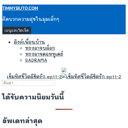
ข้าม
TIMMYBUTO.COM
ไป
คิดบวกความสุขในมุมเล็กๆ
ยัง
เนื้อหา
เมนูและวิดเจ็ต
ลิงค์เพื่อนบ้าน
ทรงอาจบล็อก
ทรงอาจดอททูเดย์
SADRAMA
เข็มทิศชีวิตลิขิตรัก ep11-2
ค้นหา
สำหรับ:
ได้รับความนิยมวันนี้
อัพเดทล่าสุด