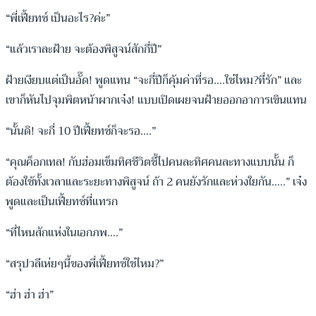
“พี่เฟี้ยทซ์ เป็นอะไร?ค่ะ”
“แล้วเราละฝ้าย จะต้องพิสูจน์สักกี่ปี”
ฝ้ายเงียบแต่เป็นอั๊ด! พูดแทน “จะกี่ปีก็คุ้มค่าที่รอ….ใช่ไหม?ที่รัก” และ
เขาก็หันไปจุมพิตหน้าผากเจ๋ง! แบบเปิดเผยจนฝ้ายออกอาการเขินแทน
“นั้นดิ! จะกี่ 10 ปีเฟี้ยทซ์ก็จะรอ….”
“คุณค็อกเทล! กับฮ่อมเข็มทิศชีวิตชี้ไปคนละทิศคนละทางแบบนั้น ก็
ต้องใช้ทั้งเวลาและระยะทางพิสูจน์ ถ้า 2 คนยังรักและห่วงใยกัน…..” เจ๋ง
พูดและเป็นเฟี้ยทซ์ที่แทรก
“ที่ไหนสักแห่งในเอกภพ….”
“สรุปวลีเห่ยๆนี้ของพี่เฟี้ยทซ์ใช่ไหม?”
“ฮ่า ฮ่า ฮ่า”