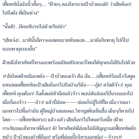
เฟี้ยทซ์นั่งนับนิ้วสั้นๆ…. “ฝ้ายๆ ลองโทรถามป้าบัวตองดิ! ว่าเฮียค็อก!
ไปถึงยัง พี่เป็นห่วง”
“นั้นดิ!…มีคนขับรถไปด้วยรึเปล่า”
“เฮียเจ๋ง!…นาทีนั้นใครจะแสตนบายทันละฮะ….มายังกับพายุ ไปก็ไป
แบบพายุแบบนั้น”
ฝ้ายดึงโทรศัพท์โทรออกพร้อมเปิดสปิกเกอร์โพนให้ทุกคนได้ยินไปด้วย
#ฮัลโหลฝ้ายมีอะหยัง—-ป้าบัวตองเจ้า คือ อั่ม…..(เฟี้ยทซ์ร้อนใจจึงพูด
แทน)ผมเฟี้ยทซ์นะป้าเฮียค็อก!ไปถึงบ้านรึยัง——อุ้ย! สวัสดีจ้าว! คุณ
เฟี้ยทซ์ คุณค็อก! ถึงตั้งแต่เช้ามืดแล้วจ้าว พอบ่หันฮ่อมก็บึ่นรถออกไป
เมื่อกี่เองจ้าว——อ้าว! แล้วปี่ฮ่อม——–ฮ่อมก็บ่ฮู้ไปที่ใด เมื่อวานเอา
เอกสารไปหื้อกำนัน ผู้ใหญ่บ้านและผอ.วิชาญเพิ่นเซ็นฮื้อ เย็นๆก็หายไป
โตย——(เฟี้ยทซ์แทรก) แล้ว แล้ว เฮียค็อก!ไปไหนครับเนี้ย (ฝ้าย
กระซิบ)ลองโทรหาพี่ค็อก! ดิ! โทรศัพท์พี่ฮ่อมไม่มีสัญญาณ(เฟี้ยทซ์พยัก
หน้า) ป้าบัวตองถ้าพี่ค็อก! หรือพี่ฮ่อมปิ๊กโทรบอกเน้อ!—จ้าวๆ#