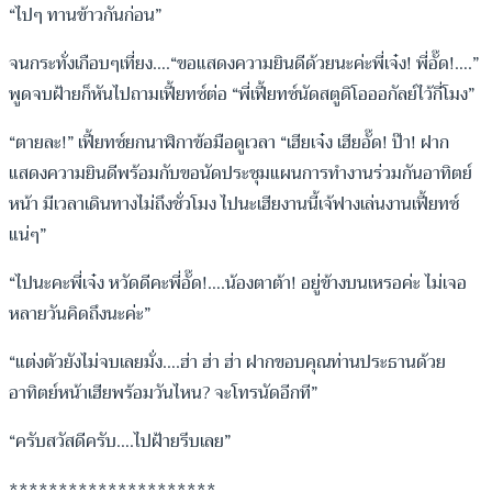
“ไปๆ ทานข้าวกันก่อน”
จนกระทั่งเกือบๆเที่ยง….“ขอแสดงความยินดีด้วยนะค่ะพี่เจ๋ง! พี่อั๊ด!….”
พูดจบฝ้ายก็หันไปถามเฟี้ยทซ์ต่อ “พี่เฟี้ยทซ์นัดสตูดิโอออกัลย์ไว้กี่โมง”
“ตายละ!” เฟี้ยทซ์ยกนาฬิกาข้อมือดูเวลา “เฮียเจ๋ง เฮียอั๊ด! ป๊า! ฝาก
แสดงความยินดีพร้อมกับขอนัดประชุมแผนการทำงานร่วมกันอาทิตย์
หน้า มีเวลาเดินทางไม่ถึงชั่วโมง ไปนะเฮียงานนี้เจ้ฟางเล่นงานเฟี้ยทซ์
แน่ๆ”
“ไปนะคะพี่เจ๋ง หวัดดีคะพี่อั๊ด!….น้องตาต้า! อยู่ข้างบนเหรอค่ะ ไม่เจอ
หลายวันคิดถึงนะค่ะ”
“แต่งตัวยังไม่จบเลยมั่ง….ฮ่า ฮ่า ฮ่า ฝากขอบคุณท่านประธานด้วย
อาทิตย์หน้าเฮียพร้อมวันไหน? จะโทรนัดอีกที”
“ครับสวัสดีครับ….ไปฝ้ายรีบเลย”
*********************