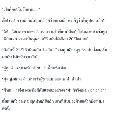
“เฮียค็อก! ไม่รับสาย…..”
อั๊ด! เจ๋ง! คว้ามือกันไปกุมไว้ “พี่ว่าอย่างน้อยเราก็รู้ว่าทั้งคู่ปลอดภัย”
“ใช่!….ให้เวลาพวกเขา 2 คน ความรักก็แบบนี้ละ” อั๊ด!มองหน้าเจ๋งพูด
“พี่กับเจ๋งกว่าจะเป็นหุ่นส่วนชีวิตกันได้เกือบ 20 ปีเลยนะ”
“ถึงวันนี้ 21 ปี 3 เดือนกับ 14 วัน…” เจ๋งพูดเสียงดุๆ “เรานับตั้งแต่เริ่ม
คบกัน ไม่ใช่วันจากกัน”
“อู้หู! จำแม่นเวอร์อะเฮีย!….” เฟี้ยทซ์ตาโต
“ผู้หญิงมักจะจำแม่นกว่าผู้ชายเสมอแหละ ฮ่า ฮ่า ฮ่า”
“ฝ้าย!….” เจ๋ง! ผละมือตีต้นแขนเธอแรงๆ “มันก็จริงอะนะ ฮ่า ฮ่า ฮ่า”
เฟี้ยทซ์หัวเราะตามสุดท้ายก็ซึมอีก เขาหันไปมองฝ้ายแล้วก็นิ่งจนน่า
สงสัย