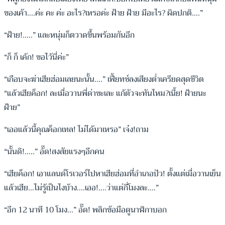
ของเค้า….ค่ะ คะ ค่ะ อะไร?เหรอค่ะ ฝ้าย ฝ้าย มีอะไร? ผิดปกติ….”
“ฝ้าย!…..” และหนุ่มก็ตวาดขึ้นพร้อมกันอีก
“ก็ ก็ เค้ก! ขอไว้นี่ค่ะ”
“เกือบจะฆ่าเฮียฮ่อมเลยนะนั้น….” เฟี้ยทซ์ลงเสียงต่ำเครียดสุดชีวิต
“แล้วเฮียค็อก! ละเมื่อวานพี่ด่าซะเละ แก้ตัวจะทันไหม?เนี้ย! ฝ้ายนะ
ฝ้าย”
“เออแล้วนี้คุณค็อกเทล! ไม่ได้มาเหรอ” เจ๋ง!ถาม
“นั้นดิ!…..” อั๊ด!สงสัยแรงๆอีกคน
“เฮียค็อก! เอาแลนด์โรเวอร์ไปหาเฮียฮ่อมที่อำเภอปัว! ตั้งแต่เมื่อวานเย็น
แล้วเฮีย…ไม่รู้เป็นไงบ้าง….เออ!….ว่าแต่กี่โมงละ….”
“อีก 12 นาที 10 โมง…” อั๊ด! พลิกข้อมือดูนาฬิกาบอก