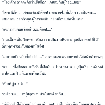
“น้องเค้ก! อาจจะคิดว่าเฮียค็อก! เคยคบกับผู้กอง…เลย”
“ใช่คะพี่อั๊ด!….เค้กขอร้องพี่ค็อก! ประมาณไม่มั่นใจความเป็นชาย…
ง่ายๆ เลยเธอกลัวคุณผู้การจะเป็นเกย์เหมือนแฝดพี่นะค่ะ”
“เลยหวานคอแร้งอย่างเฮียค็อก!….”
“คุณเฟี้ยทซ์ไม่คิดเหรอครับอาจจะเป็นงานหินของคุณค็อกเทล! ก็ได้”
อั๊ด!พูดพร้อมกับมองหน้าเจ๋ง!
“มาแบบเดียวกับอั๊ด!เปะ!…..” เจ๋งสบถและพ่นลมหายใจใส่หน้าเค้าแรงๆ
“เออ!….พึ่งนึกออก แล้ววันที่เฮียค็อก! ไปทานอาหารญี่ปุ่นกับ…” เฟียทซ์
ตาโตและฝ้ายก็แทรกตัดหน้าอีก
“เป็นพี่ผู้การค่ะ…”
“อะไร?นะ….” หนุ่มๆอุทานประโยคเดียวกัน…
“พี่ผู้กองไม่ได้กลับเมืองไทย เห็นเค้ก!บอกไปเที่ยวเม็กซิโกกับแฟนหนุ่ม