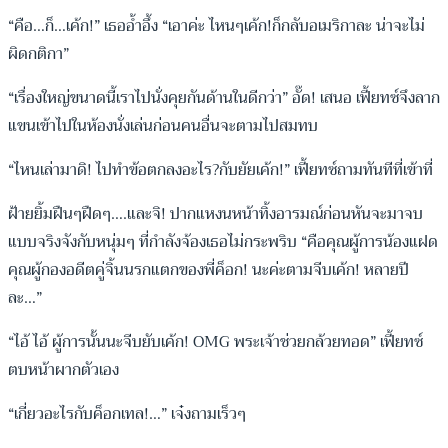
“คือ…ก็…เค้ก!” เธออ้ำอึ้ง “เอาค่ะ ไหนๆเค้ก!ก็กลับอเมริกาละ น่าจะไม่
ผิดกติกา”
“เรื่องใหญ่ขนาดนี้เราไปนั่งคุยกันด้านในดีกว่า” อั๊ด! เสนอ เฟี้ยทซ์จึงลาก
แขนเข้าไปในห้องนั่งเล่นก่อนคนอื่นจะตามไปสมทบ
“ไหนเล่ามาดิ! ไปทำข้อตกลงอะไร?กับยัยเค้ก!” เฟี้ยทซ์ถามทันทีที่เข้าที่
ฝ้ายยิ้มฝืนๆฝืดๆ….และจิ! ปากแหงนหน้าทิ้งอารมณ์ก่อนหันจะมาจบ
แบบจริงจังกับหนุ่มๆ ที่กำลังจ้องเธอไม่กระพริบ “คือคุณผู้การน้องแฝด
คุณผู้กองอดีตคู่จิ้นนรกแตกของพี่ค็อก! นะค่ะตามจีบเค้ก! หลายปี
ละ…”
“ไอ้ ไอ้ ผู้การนั้นนะจีบยับเค้ก! OMG พระเจ้าช่วยกล้วยทอด” เฟี้ยทซ์
ตบหน้าผากตัวเอง
“เกี่ยวอะไรกับค็อกเทล!…” เจ๋งถามเร็วๆ