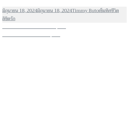
เขียน
ผู้
หมวด
มิถุนายน 18, 2024
มิถุนายน 18, 2024
Timmy Buto
เข็มทิศชีวิต
เมื่อ
เขียน
หมู่
ลิขิตรัก
แนะแนว
เรื่อง
ก่อนหน้า
เข็มทิศชีวิตลิขิตรัก ep9-1
เรื่อง
ก่อน
ต่อไป
เข็มทิศชีวิตลิขิตรัก ep9-3
เรื่อง
ต่อ
หน้า:
ไป: