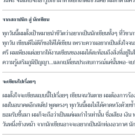
วินฟะ จนแทบจะเอารูปเขามาทำล็อกเก็ตแขวนคอ ผมทำตามความฝ
จากสถาปนิก สู่ นักเขียน
ทุกวันนี้ผมตั้งเป้าหมายนำชีวิตว่าอยากเป็นนักเขียนทั้งๆ ที่
ทุกวัน เขียนดีไม่ดีก็ขอให้ได้เขียน เพราะความอยากเป็นสั่งใ
ศรี ผมเพียงแต่อยากให้งานเขียนของผมได้สะท้อนถึงสิ่งที่อยู่ในใ
ความรู้เสริมภูมิปัญญา…แลกเปลี่ยนประสบการณ์แค่นั้นพอ-จบ
จะเขียนไปเรื่อยๆ
ผมตั้งใจจะเขียนแบบนี้ไปเรื่อยๆ เขียนจนวันตาย ผมต้องการร้อ
ผมในอนาคตอีกสเต็ป พูดตรงๆ ทุกวันนี้ผมไม่ได้คาดหวังด้วยซ้
ยอมรับขึ้นมา ผมก็จะถือว่าเป็นแค่ผลกำไรเท่านั้น ชื่อเสียง เงิน ท
วันหนึ่งข้างหน้า จากนักเขียนอาจจะอยากเป็นนักท่องอวกาศ นักเ