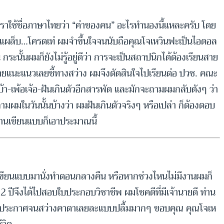
ับคราใช้ชื่อภาษาไทยว่า “ค่าของคน” อะไรทำนองนี้แหละครับ โดย
นแผล็บ…โครตเท่ ผมจำขึ้นใจจนนับถือคุณโจเหวินฟะเป็นไอดอล
ะนั้นผมก็ยังไม่รู้อยู่ดีว่า การจะเป็นสถาปนิกได้ต้องเรียนสาย
์ฝ่ายแนะแนวเลยชี้ทางสว่าง ผมจึงตัดสินใจไปเรียนต่อ ปวช. คณะ
บ้า-เพ้อเจ้อ-ฝันเกินตัวอีกสารพัด และมักจะถามผมกลับดังๆ ว่า
าถามผมในวันนั้นบ้างว่า ผมฝันเกินตัวจริงๆ หรือเปล่า ก็ต้องตอบ
งานเขียนแบบก็เอาประมาณนี้
ทเขียนแบบมานั่งทำตอนกลางคืน หรือหากช่วงไหนไม่มีงานผมก็
 ปีจึงได้ไปสอบใบประกอบวิชาชีพ ผมโชคดีที่มีเจ้านายดี ท่าน
งมองใบประกาศจนสว่างคาตาเลยละแบบปลื้มมากๆ ขอบคุณ คุณโจเห