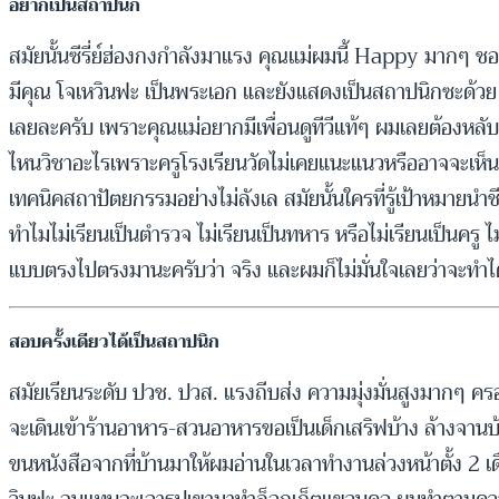
อยากเป็นสถาปนิก
สมัยนั้นซีรี่ย์ฮ่องกงกำลังมาแรง คุณแม่ผมนี้ Happy มากๆ ชอบ
มีคุณ โจเหวินฟะ เป็นพระเอก และยังแสดงเป็นสถาปนิกซะด้วย
เลยละครับ เพราะคุณแม่อยากมีเพื่อนดูทีวีแท้ๆ ผมเลยต้องหลับๆ 
ไหนวิชาอะไรเพราะครูโรงเรียนวัดไม่เคยแนะแนวหรืออาจจะเห็นเร
เทคนิคสถาปัตยกรรมอย่างไม่ลังเล สมัยนั้นใครที่รู้เป้าหมายน
ทำไมไม่เรียนเป็นตำรวจ ไม่เรียนเป็นทหาร หรือไม่เรียนเป็นครู ไ
แบบตรงไปตรงมานะครับว่า จริง และผมก็ไม่มั่นใจเลยว่าจะทำได
สอบครั้งเดียวได้เป็นสถาปนิก
สมัยเรียนระดับ ปวช. ปวส. แรงถีบส่ง ความมุ่งมั่นสูงมากๆ 
จะเดินเข้าร้านอาหาร-สวนอาหารขอเป็นเด็กเสริฟบ้าง ล้างจานบ้
ขนหนังสือจากที่บ้านมาให้ผมอ่านในเวลาทำงานล่วงหน้าตั้ง 2