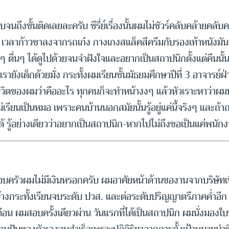
จนถึงขั้นติดเลยละครับ ซีรี่ย์เรื่องนั้นผมไม่ชัวร์คลับคล้ายคล
 เวลาก้าวขาลงจากรถเก๋ง กางเกงสแล็คสีครีมกับรองเท้าหนังมั
ตื่นๆ ได้ดูไปด้วยจนจำฝังใจและอยากเป็นสถาปนิกตั้งแต่คืนนั้น กร
ายังเด็กด้วยมั่ง กระทั้งผมเรียนชั้นมัธยมศึกษาปีที่ 3 อาจารย
ำชีวิตของผมว่าคืออะไร ทุกคนก็จะทำหน้างงๆ แล้วหัวเราะหาว่าผม
ม่เรียนเป็นหมอ เพราะคนบ้านนอกสมัยนั้นรู้อยู่แค่นี้จริงๆ และถ้
้ รู้อย่างเดียวว่าอยากเป็นสถาปนิก-หากไปไม่ถึงขอเป็นแค่พนัก
ครอบครัวผมไม่มีเงินหรอกครับ ผมอาศัยหน้าด้านของานจากบริษั
างกระทั้งเรียนจบระดับ ปวส. และต่อระดับปริญญาตรีภาคค่ำอีก 2
 เดือน ผมสอบครั้งเดียวผ่าน วันแรกที่ได้เป็นสถาปนิก ผมนั่