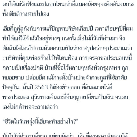
ผมได้แต่รับฟังและปลอบโยนเท่าที่สมองน้อยๆจะคิดทันจนกระ
ทั้งเฮียตี๋วางสายไปเอง
เอียตี๋ถูลู่ถูกังกับการแก้ปัญหาบริษัทเกือบปี เวลาเกือบๆปีที่ผม
ทำได้แค่ให้กำลังใจอยู่ห่างๆ กระทั้งเมื่อไม่กี่วันที่ผ่านมา จึง
ตัดสินใจโทรไปถามด้วยความเป็นห่วง สรุปคร่าวๆประมาณว่า
: บริษัทที่คุณพ่อสร้างไว้ให้โดนฟ้อง การเจรจาขอประนอมหนี้
กลายเป็นเรื่องปกติ บ้านที่ซื้อไว้หลายๆหลังทั่วกรุงเทพฯ ถูก
ทยอยขาย-ปล่อยยึด แม้กระทั้งบ้านประจำตระกูลที่ใช้อาศัย
ปัจจุบัน…สิ้นปี 2563 ก็ต้องย้ายออก ที่ดินหลายไร่ที่
พระประแดง สุวินทวงศ์ และที่อื่นๆถูกเปลี่ยนเป็นเงิน จนผม
เองไม่กล้าพอจะถามต่อว่า
“ชีวิตในวันพรุ่งนี้เฮียจะทำอย่างไร?”
มันไม่ใช่คำถามที่ยาก แต่ผมคิดว่า…เฮียตี๋คงจะหาคำตอบได้