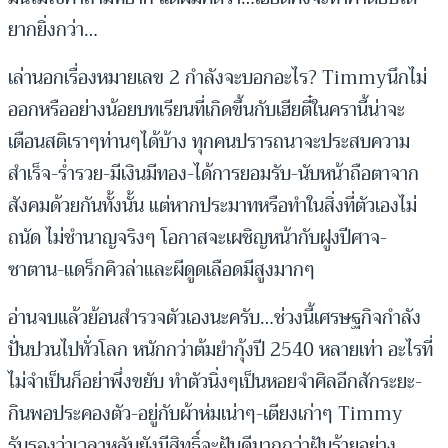
ยากยิ่งกว่า…
เล่านอกเรื่องหมายเลข 2 กำลังจะบอกอะไร? Timmyนึกไม่
ออกหรืออย่างน้อยบทเรียนที่เกิดขึ้นกับเฮียตี๋ในครานี้น่าจะ
เตือนสติเราๆท่านๆได้บ้าง ทุกคนปรารถนาจะประสบความ
สำเร็จ-ร่ำรวย-มีเงินมีทอง-ได้การยอมรับ-นับหน้าถือตาจาก
สังคมด้วยกันทั้งนั้น แต่หากประมาทหรือทำในสิ่งที่ตัวเองไม่
ถนัด ไม่ชำนาญจริงๆ โอกาสจะเผชิญหน้ากับฝูงปีศาจ-
ซาตาน-แดร็กคิวล่าและผีดูดเลือดมีสูงมากๆ
อ่านจบแล้วย้อนสำรวจตัวเองนะครับ…ช่วงนี้เศรษฐกิจกำลัง
ปั่นปวนไปทั่วโลก หนักกว่าต้มยำกุ้งปี 2540 หลายเท่า อะไรที่
ไม่จำเป็นก็อย่าพึ่งขยับ ทำตัวนิ่งๆเป็นหอยจำศิลอีกสักระยะ-
กินพอประคองตัว-อยู่กับผ้าห่มเน่าๆ-เตียงเก่าๆ Timmy
รับรองว่าเวลาหลับยังมีสิทธิ์จะฝันดีมากกว่าฝันร้ายอย่าง