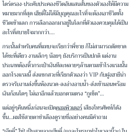
ไตร่ตรอง-ประคับประคองชีวิตอันแสนสั้นของตัวเองให้มีความ
หมายมากที่สุด เฮียตี๋ไม่ได้มีบุญคุณอะไรที่จะต้องเอาชีวิตทั้ง
ชีวิตเข้าแลก การเลือกออกมาอยู่ในโลกที่ตัวเองควบคุมได้เป็น
อะไรที่สบายใจมากกว่า….
กระนั้นสำหรับคนที่แทบจะเรียกว่าพี่ชาย ก็ไม่สามารถตัดขาด
ได้ซะที่เดียว งานเล็กๆ น้อยๆ ยังบริการเป็นปกติ แต่งาน
ประเภทต้องหิ้วกระเป๋าเงินทีละหลายๆล้านตามเข้าโรงแรมนั้น
ออกโรงแรมนี้ ส่งแขกสวะที่เรียกตัวเองว่า VIP กับฝูงฮายีน่า
ตรวจรับงานส่งขึ้นห้องนวด-ลงอ่างอาบน้ำ-ส่งเข้านอนพร้อม
เงินก้อนโตๆ ไม่เอาอีกแล้วบอกตามตรง “กูเข็ด”…
แต่อยู่ๆคืนหนึ่งก่อนจะเปิด
คอมพิวเตอร์
เสียงโทรศัพท์ก็ดัง
ขึ้น…ผมใช้สายตาชำเลืองดูรายชื่ออย่างคนมีคำถาม
“เอียตี๋” ใช่! เป็นสายจากเฮียตี๋ (แกจะโทรมาทำไมเวลานี้วะ) ใน