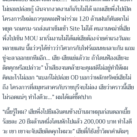
ไม่ยอมปล่อยกู้ เงินจากงวดงานก็เก็บไม่ได้ แถมเฮียพึ่งไปเปิด
โครงการใหม่แถวๆแหลมฟ้าผ่าร่วม 120 ล้านฝนก็ดันตกไม่
หยุด รถเครน-รถส่งเสาเข็มเข้า Site ไม่ได้ คนงานพม่าที่เฮีย
พึ่งไปเซ็น MOU มาเริ่มงานไม่ได้แต่เฮียต้องจ่ายค่าแรงวันละ
หลายแสน นี้แว่วๆได้ข่าวว่าวิศวกรกับโฟร์แมนทะเลาะกัน แถม
ขู่จะลาออกยกทีมอีก… เฮีย-เฮียแย่แล้ววะ ถ้าโดนฟ้องเฮียจะ
ติดคุกหรือเปล่าวะ” น้ำเสียงจนคล้ายจะคุมสติไม่อยู่ทำให้ผม
คิดอะไรไม่ออก “แบงก์ไม่ปล่อย OD บอกว่าหลักทรัพย์เฮียไม่
ถึง โครงการที่สมุทรสาครกับราชบุรีจบไม่ลง เฮียว่าคราวนี้เฮีย
ไม่รอดแน่ๆ ทำไงดีวะ…” ผมได้แต่ซี๊ด!ปาก
“เนี้ยรู้ไหม? เฮียพึ่งไปยืมเงินคนข้างบ้านมาหมุนก่อนดอกเบี้ย
ร้อยละ 20 ยืมล้านหนึ่งโดนหักไปแล้ว 200,000 บาท ทำไงดี
วะ เขา เขาจะจับเฮียติดคุกไหมวะ” เฮียตี๋ก็ยังย้ำวิตกคำเดิมๆ