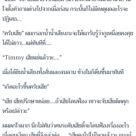
ใจตั้งคำถามต่างไปจากเมื่อก่อน กระนั้นก็ไม่มีเหตุผลอะไรจะ
ปฏิเสธ…
“ครับเฮีย” ผมกรอกน้ำน้ำเสียงกะจะให้แกรับรู้ว่ากูเหนื่อยคงคุย
ได้ไม่ยาว…แต่ทันทีที่….
“Timmy เฮียแย่แล้ววะ….”
เมื่อได้ยินน้ำเสียงทั้งสั่นและลนลาน ข้างในก็ตื่นขึ้นมาทันที
“เกิดอะไรขึ้นครับเฮีย”
“เฮีย เฮียปรึกษาหน่อย….ถ้าเฮียโดนฟ้อง เขาจะจับเฮียติดคุก
หรือเปล่าวะ”
ผมตกใจมาก นึกไม่ทันว่าคนระดับเฮียตี๋จะโดนฟ้องเรื่องอะไร
เมื่อผมเงียบ เฮียตี๋จึงเล่าต่อ….. “เฮียคงไปไม่ไหวแล้ววะ แบงก์