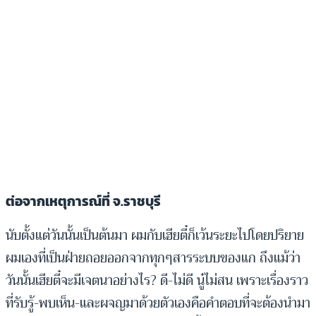
ต่อจากเหตุการณ์ที่ จ.ราชบุรี
นับตั้งแต่วันนั้นเป็นต้นมา ผมกับเฮียตี๋ก็เว้นระยะไปโดยปริยาย
ผมเองที่เป็นฝ่ายถอยออกจากทุกๆสารระบบของแก ถึงแม้ว่า
วันนั้นเฮียตี๋จะมีเจตนาอย่างไร? ดี-ไม่ดี นู๋ไม่สน เพราะเรื่องราว
ที่รับรู้-พบเห็น-และผจญมาด้วยตัวเองคือคำตอบที่จะต้องนำมา