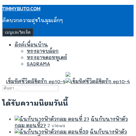
ข้าม
TIMMYBUTO.COM
ไป
คิดบวกความสุขในมุมเล็กๆ
ยัง
เนื้อหา
เมนูและวิดเจ็ต
ลิงค์เพื่อนบ้าน
ทรงอาจบล็อก
ทรงอาจดอททูเดย์
SADRAMA
เข็มทิศชีวิตลิขิตรัก ep10-4
ค้นหา
สำหรับ:
ได้รับความนิยมวันนี้
ฉันกับนางฟ้าตัว
กลม ตอนที่27
2 views
ฉันกับนางฟ้าตัว