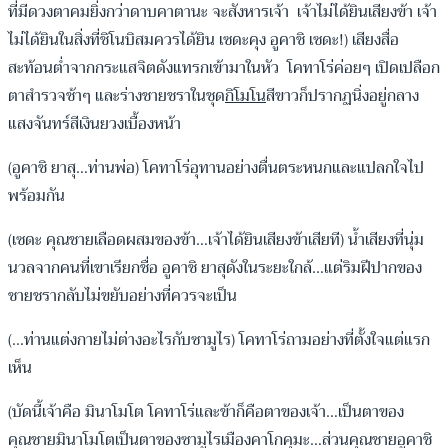
ที่มีดวงตาคมยิ่งกว่าดาบคาตานะ จะสังหารเจ้า เจ้าไม่ได้ยินเสียงข้า เจ้า
ไม่ได้ยินในสิ่งที่ชิโนบิสมควรได้ยิน เซดะคุง อูคาชิ เซดะ!) เสียงสื่อ
สะท้อนต่ำจากกระแสจิตดังแทรกเข้ามาในหัว โคทาโร่ค่อยๆ เปิดเปลือก
ตาสำรวจช้าๆ และร่างชายชราในชุด
กิโมโน
สีขาวก็ปรากฏนิ่งอยู่กลาง
แสงจันทร์สีเงินยวงเบื้องหน้า
(อูคาชิ ยาสุ…ท่านพ่อ) โคทาโร่อุทานอย่างตื่นตระหนกและแปลกใจไป
พร้อมกัน
(เซดะ คุณชายเลือดผสมของข้า…เจ้าได้ยินเสียงข้าเสียที) น้ำเสียงที่นุ่ม
นวลจากคนที่เขาเรียกชื่อ อูคาชิ ยาสุดังในระยะใกล้…แต่ริมฝีปากของ
ชายชรากลับไม่ขยับอย่างที่ควรจะเป็น
(…ท่านแต่งกายไม่ต่างอะไรกับซามูไร) โคทาโร่ถามอย่างที่ตั้งใจแต่แรก
เห็น
(บัดนี้เจ้าคือ มินาโมโต โคทาโร่และข้าก็คือตาของเจ้า…เป็นตาของ
คุณชายมินาโมโตเป็นตาของซามูไรเมืองคาโกคุมะ…ส่วนคุณชายอูคาชิ