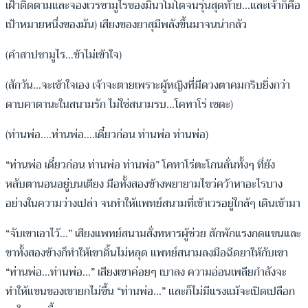
เฝ้าติดตามและจองเวรซามูไรของมินาโมโตจนรุ่นสุดท้าย…และเจ้าก็คือ
เป้าหมายหนึ่งของมัน) เสียงของยาสุมีพลังขึ้นมาจนน่ากลัว
(คำสาปซามูไร…ข้าไม่เข้าใจ)
(สักวัน…จะเข้าใจเอง เจ้าจะตายเพราะผู้หญิงที่มีดวงตาคมกริบยิ่งกว่า
ดาบคาตานะในสนามรัก ไม่ใช่สนามรบ…โคทาโร่ เซดะ)
(ท่านพ่อ….ท่านพ่อ….เดี๋ยวก่อน ท่านพ่อ ท่านพ่อ)
“ท่านพ่อ เดี๋ยวก่อน ท่านพ่อ ท่านพ่อ” โคทาโร่ตะโกนลั่นทั้งๆ ที่ยัง
หลับตานอนอยู่บนเตียง มือทั้งสองข้างพยายามไขว่คว้าหาอะไรบาง
อย่างในความว่างเปล่า จนทำให้แพทย์สนามที่เข้าเวรอยู่ใกล้ๆ เดินเข้ามา
“จับเขาเอาไว้…” เสียงแพทย์สนามสั่งทหารผู้ช่วย สักพักแรงกดแขนและ
ขาทั้งสองข้างก็ทำให้เขาดิ้นไม่หลุด แพทย์สนามลงมือฉีดยาให้กับเขา
“ท่านพ่อ…ท่านพ่อ…” เสียงเขาค่อยๆ เบาลง ความอ่อนเพลียกำลังจะ
ทำให้แขนของเขายกไม่ขึ้น “ท่านพ่อ…” และก็ไม่มีแรงแม้จะเปิดเปลือก