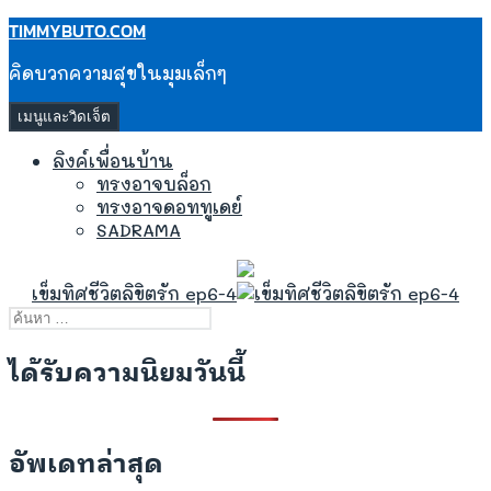
ข้าม
TIMMYBUTO.COM
ไป
คิดบวกความสุขในมุมเล็กๆ
ยัง
เนื้อหา
เมนูและวิดเจ็ต
ลิงค์เพื่อนบ้าน
ทรงอาจบล็อก
ทรงอาจดอททูเดย์
SADRAMA
เข็มทิศชีวิตลิขิตรัก ep6-4
ค้นหา
สำหรับ:
ได้รับความนิยมวันนี้
อัพเดทล่าสุด