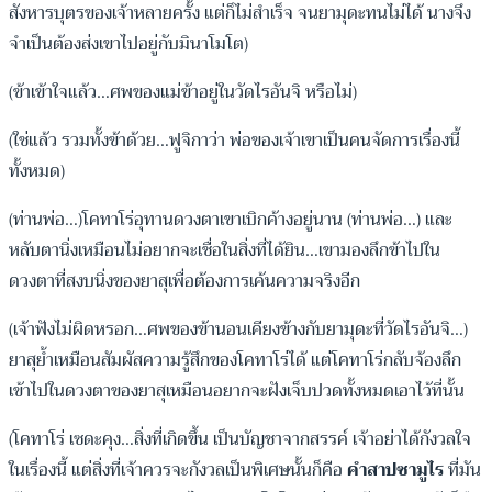
สังหารบุตรของเจ้าหลายครั้ง แต่ก็ไม่สำเร็จ จนยามุดะทนไม่ได้ นางจึง
จำเป็นต้องส่งเขาไปอยู่กับมินาโมโต)
(ข้าเข้าใจแล้ว…ศพของแม่ข้าอยู่ในวัดไรอันจิ หรือไม่)
(ใช่แล้ว รวมทั้งข้าด้วย…ฟูจิกาว่า พ่อของเจ้าเขาเป็นคนจัดการเรื่องนี้
ทั้งหมด)
(ท่านพ่อ…)โคทาโร่อุทานดวงตาเขาเบิกค้างอยู่นาน (ท่านพ่อ…) และ
หลับตานิ่งเหมือนไม่อยากจะเชื่อในสิ่งที่ได้ยิน…เขามองลึกข้าไปใน
ดวงตาที่สงบนิ่งของยาสุเพื่อต้องการเค้นความจริงอีก
(เจ้าฟังไม่ผิดหรอก…ศพของข้านอนเคียงข้างกับยามุดะที่วัดไรอันจิ…)
ยาสุย้ำเหมือนสัมผัสความรู้สึกของโคทาโร่ได้ แต่โคทาโร่กลับจ้องลึก
เข้าไปในดวงตาของยาสุเหมือนอยากจะฝังเจ็บปวดทั้งหมดเอาไว้ที่นั้น
(โคทาโร่ เซดะคุง…สิ่งที่เกิดขึ้น เป็นบัญชาจากสรรค์ เจ้าอย่าได้กังวลใจ
ในเรื่องนี้ แต่สิ่งที่เจ้าควรจะกังวลเป็นพิเศษนั้นก็คือ
คำสาปซามูไร
ที่มัน