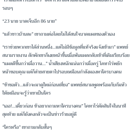
รอบๆ
“23 นาย บาดเจ็บอีก 86 นาย”
“แล้วชาวบ้านละ” เขาถามต่อโดยไม่ได้สนใจบาดแผลของตัวเอง
“เราช่วยพวกเขาได้ส่วนหนึ่ง…แต่ไม่มีข้อมูลที่แท้จริงแจ้งเข้ามา” แพทย์
สนามรายงาน สักพักเขาก็เงยหน้าขึ้นเมื่อพันแผลกลับเข้าที่เดิมเรียบร้อย
“แผลดีขึ้นกว่าเมื่อวาน…” น้ำเสียงหนักแน่นกว่าเมื่อครู่ โคทาโร่พยัก
หน้าขอบคุณ แต่ก็ส่ายสายตาไปรอบเหมือนกำลังมองหาใครบางคน
“ข้าขอตัว…แล้วจะมาดูใหม่ก่อนเที่ยง” แพทย์สนามพูดพร้อมกับก้มหัว
ให้เหมือนจะรู้ว่าเขาเป็นใคร
“เออ!…เดี๋ยวก่อน ข้าอยากถามหาใครบางคน” โคทาโร่ตัดสินใจในนาที
สุดท้าย แต่ก็ยังคงกลัวจะเป็นข่าวร้ายอยู่ดี
“ใครหรือ” เขาถามกลับสั้นๆ