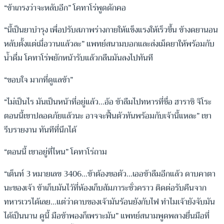
“ข้าเกรงว่าจะหลับอีก” โคทาโร่พูดดักคอ
“นี้เป็นยาบำรุง เพื่อปรับสภาพร่างกายให้แข็งแรงให้เร็วขึ้น ข้างดยานอน
หลับตั้งแต่เมื่อวานแล้วละ” แพทย์สนามบอกและส่งเม็ดยาให้พร้อมกับ
น้ำดื่ม โคทาโร่พยักหน้ารับแล้วกลืนมันลงไปทันที
“ขอบใจ มากที่ดูแลข้า”
“ไม่เป็นไร มันเป็นหน้าที่อยู่แล้ว…อ้อ ข้าลืมไปทหารที่ชื่อ ฮาราชิ จิโระ
ตอนนี้เขาปลอดภัยแล้วนะ อาจจะฟื้นตัวทันพร้อมกับเจ้านี้แหละ” เขา
รีบรายงาน ทันทีที่นึกได้
“ตอนนี้ เขาอยู่ที่ไหน” โคทาโร่ถาม
“เต็นท์ 3 หมายเลข 3406…ข้าต้องขอตัว…เออข้าลืมอีกแล้ว ดาบคาตา
นะของเจ้า ข้าเก็บมันไว้ที่ห้องเก็บสัมภาระชั่วคราว ติดต่อรับคืนจาก
ทหารเวรได้เลย…แต่ว่าดาบของเจ้ามันร้อนยังกับไฟ ทำไมเจ้ายังจับมัน
ได้เป็นนาน ดูนี้ มือข้าพองก็เพราะมัน” แพทย์สนามพูดพลางยื่นมือที่