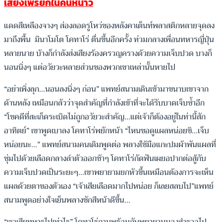
เสียงเพรียกในคืนหนาว
แดดสีเหลืองจางๆ ส่องลอดรูโหว่ของหลังคาเต็นท์พลาสติกหลายจุดลง
มาถึงพื้น มินาโมโต โคทาโร่ ตื่นขึ้นอีกครั้ง ท่วมกลางเพื่อนทหารญี่ปุ่น
หลายนาย บ้างก็กำลังส่งเสียงร้องครวญครางด้วยความเจ็บปวด บางก็
นอนนิ่งๆ แต่อวัยวะหลายส่วนของพวกเขาเหล่านั้นหายไป
“อย่าเพิ่งลุก…นอนลงนิ่งๆ ก่อน” แพทย์สนามเดินเข้ามาขนาบเขาจาก
ด้านหลัง เหมือนกลัวว่าจุดสำคัญที่กำลังเข้าที่จะได้รับบาดเจ็บซ้ำอีก
“โชคดีที่สะเก็ดระเบิดไม่ถูกอวัยวะสำคัญ…แต่เจ้าก็ต้องอยู่ในท่านี้สัก
อาทิตย์” เขาพูดเบาลง โคทาโร่พยักหน้า “ไหนขอดูแผลหน่อยซิ…เจ็บ
หน่อยนะ…” แพทย์สนามคนเดิมพูดต่อ พลางใช้มือแกะปมผ้าพันแผลที่
ชุ่มไปด้วยเลือดกลางลำตัวออกช้าๆ โคทาโร่กัดฟันเผยอปากต่อสู้กับ
ความเจ็บปวดเป็นระยะๆ…เขาพยายามยกหัวขึ้นเหมือนต้องการจะเห็น
แผลด้วยตาของตัวเอง “เจ้าเสียเลือดมากไปหน่อย ก็เลยสลบไป”แพทย์
สนามพูดอย่างใจเย็นพลางชักสีหน้าดีขึ้น…
“เราเสียทหารไปเท่าไร” โคทาโร่ถามพร้อมกับพยายามมองสำรวจไป