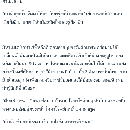
ตาในเวลานี้
“เอาผ้าชุบน้ำ เช็ดตัวให้เขา วันพรุ่งนี้น่าจะดีขึ้น” เสียงแพทย์สนามคน
เดิมสั่งอีก…และสติอันน้อยนิดก็จมลงสู่สีดำอีก
……….
มินาโมโต โคทาโร่ฟื้นอีกที ตอนสายๆของวันต่อมาแพทย์สนามได้
เปลี่ยนผ้าพันแผลใหม่ให้เขา แสงแดดสีขาวเจิดจ้าที่ส่องทะลุรูโหว่ของ
หลังคาเป็นมุม 90 องศา ทำให้พอเดาเวลาในขณะนั้นได้ไม่ยาก และแสง
สว่างนี้เองที่เป็นสาเหตุทำให้เขาปวดที่เบ้าตาทั้ง 2 ข้าง กระนั้นก็พยายาม
ยันตัวเองลุกนั่ง เพื่อกระพริบตาปรับลดแสงให้น้อยลงอย่างเคยชิน จน
มันรู้สึกดีขึ้นเรื่อยๆ
“ตื่นแล้วเหรอ…” แพทย์สนามทักทาย โคทาโร่ค่อยๆ หันไปมอง รอยยิ้ม
จางๆเด่นชัดอยู่ตรงหน้า โคทาโร่พยักหน้าแทนคำพูด
“เจ้าต้องรับยาอีกชุด แล้วค่อยไปรับอาหารข้างนอก”