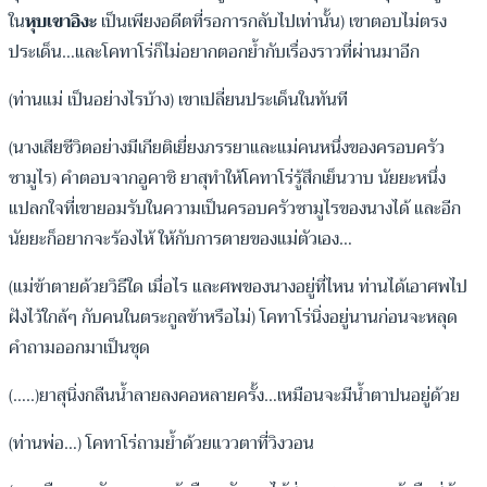
ใน
หุบเขาอิงะ
เป็นเพียงอดีตที่รอการกลับไปเท่านั้น) เขาตอบไม่ตรง
ประเด็น…และโคทาโร่ก็ไม่อยากตอกย้ำกับเรื่องราวที่ผ่านมาอีก
(ท่านแม่ เป็นอย่างไรบ้าง) เขาเปลี่ยนประเด็นในทันที
(นางเสียชีวิตอย่างมีเกียติเยี่ยงภรรยาและแม่คนหนึ่งของครอบครัว
ซามูไร) คำตอบจากอูคาชิ ยาสุทำให้โคทาโร่รู้สึกเย็นวาบ นัยยะหนึ่ง
แปลกใจที่เขายอมรับในความเป็นครอบครัวซามูไรของนางได้ และอีก
นัยยะก็อยากจะร้องไห้ ให้กับการตายของแม่ตัวเอง…
(แม่ข้าตายด้วยวิธีใด เมื่อไร และศพของนางอยู่ที่ไหน ท่านได้เอาศพไป
ฝังไว้ใกล้ๆ กับคนในตระกูลข้าหรือไม่) โคทาโร่นิ่งอยู่นานก่อนจะหลุด
คำถามออกมาเป็นชุด
(…..)ยาสุนิ่งกลืนน้ำลายลงคอหลายครั้ง…เหมือนจะมีน้ำตาปนอยู่ด้วย
(ท่านพ่อ…) โคทาโร่ถามย้ำด้วยแววตาที่วิงวอน