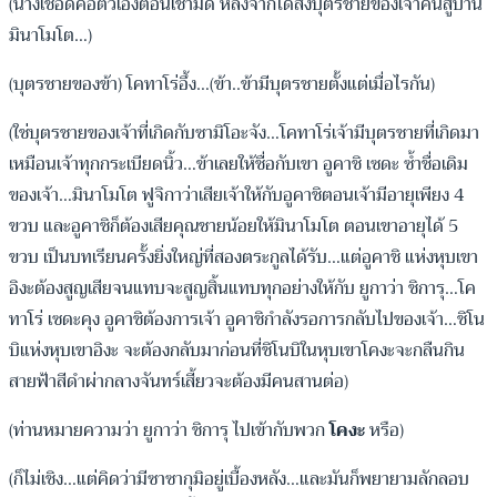
(นางเชือดคอตัวเองตอนเช้ามืด หลังจากได้ส่งบุตรชายของเจ้าคืนสู่บ้าน
มินาโมโต…)
(บุตรชายของข้า) โคทาโร่อึ้ง…(ข้า..ข้ามีบุตรชายตั้งแต่เมื่อไรกัน)
(ใช่บุตรชายของเจ้าที่เกิดกับซามิโอะจัง…โคทาโร่เจ้ามีบุตรชายที่เกิดมา
เหมือนเจ้าทุกกระเบียดนิ้ว…ข้าเลยให้ชื่อกับเขา อูคาชิ เซดะ ซ้ำชื่อเดิม
ของเจ้า…มินาโมโต ฟูจิกาว่าเสียเจ้าให้กับอูคาชิตอนเจ้ามีอายุเพียง 4
ขวบ และอูคาชิก็ต้องเสียคุณชายน้อยให้มินาโมโต ตอนเขาอายุได้ 5
ขวบ เป็นบทเรียนครั้งยิ่งใหญ่ที่สองตระกูลได้รับ…แต่อูคาชิ แห่งหุบเขา
อิงะต้องสูญเสียจนแทบจะสูญสิ้นแทบทุกอย่างให้กับ ยูกาว่า ชิการุ…โค
ทาโร่ เซดะคุง อูคาชิต้องการเจ้า อูคาชิกำลังรอการกลับไปของเจ้า…ชิโน
บิแห่งหุบเขาอิงะ จะต้องกลับมาก่อนที่ชิโนบิในหุบเขาโคงะจะกลืนกิน
สายฟ้าสีดำผ่ากลางจันทร์เสี้ยวจะต้องมีคนสานต่อ)
(ท่านหมายความว่า ยูกาว่า ชิการุ ไปเข้ากับพวก
โคงะ
หรือ)
(ก็ไม่เชิง…แต่คิดว่ามีซาซากุมิอยู่เบื้องหลัง…และมันก็พยายามลักลอบ