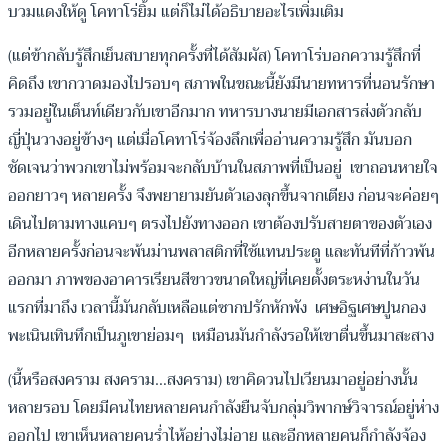
บวมแดงให้ดู โคทาโร่ยิ้ม แต่ก็ไม่ได้อธิบายอะไรเพิ่มเติม
(แต่ข้ากลับรู้สึกเย็นสบายทุกครั้งที่ได้สัมผัส) โคทาโร่บอกความรู้สึกที่
คิดถึง เขากวาดมองไปรอบๆ สภาพในขณะนี้ยังมีนายทหารที่นอนรักษา
รวมอยู่ในเต็นท์เดียวกับเขาอีกมาก ทหารบางนายมีเอกสารส่งตัวกลับ
ญี่ปุ่นวางอยู่ข้างๆ แต่เมื่อโคทาโร่จ้องลึกเพื่ออ่านความรู้สึก มันบอก
ชัดเจนว่าพวกเขาไม่พร้อมจะกลับบ้านในสภาพที่เป็นอยู่ เขาถอนหายใจ
ออกยาวๆ หลายครั้ง จึงพยายามยันตัวเองลุกขึ้นจากเตียง ก่อนจะค่อยๆ
เดินไปตามทางแคบๆ ตรงไปยังทางออก เขาต้องปรับสายตาของตัวเอง
อีกหลายครั้งก่อนจะพ้นม่านพลาสติกที่ใช้แทนประตู และทันทีที่ก้าวพ้น
ออกมา ภาพของอาคารเรียนสีขาวขนาดใหญ่ที่เคยตั้งตระหง่านในวัน
แรกที่มาถึง เวลานี้มันกลับเหลือแต่ซากปรักหักพัง เศษอิฐเศษปูนกอง
พะเนินเทินทึกเป็นภูเขาย่อมๆ เหมือนมันกำลังรอให้เขาตื่นขึ้นมาสะสาง
(นี้หรือสงคราม สงคราม…สงคราม) เขาคิดวนไปเวียนมาอยู่อย่างนั้น
หลายรอบ โดยมีคนไทยหลายคนกำลังยืนจับกลุ่มวิพากษ์วิจารณ์อยู่ห่าง
ออกไป เขาเห็นหลายคนร่ำไห้อย่างไม่อาย และอีกหลายคนก็กำลังจ้อง