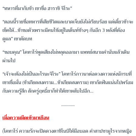
“ทหารที่มากับข้า เขาชื่อ ฮาราชิ จิโระ”
“ตอนนี้รายชื่อทหารที่เสียชีวิตและบาดเจ็บยังไม่เรียบร้อย แต่เดี๋ยวข้าจะ
เช็คให้…ข้าขอตัวเพราะมีคนไข้อยู่ในเต็นท์ข้างๆ กันอีก 3 หลังที่ต้อง
ดูแล” เขาตัดบท
“ขอบคุณ” โคทาโร่พูดเสียงไม่หลุดออกมา แพทย์สนามคำนับแล้วเดิน
ผ่านไป
“เจ้าจะต้องไม่เป็นอะไรนะจิโระ” โคทาโร่ภาวนาต่อดวงดาวแห่งนักรบที่
เขาเชื่อมั่น (ข้าเกียดสงคราม…ข้าเกียดสงคราม) เขากัดฟันแน่นไปพร้อม
กับความรู้สึก สักครู่ฤทธิ์ยาก็ทำให้เขาหลับไปอีก…
………..
เมื่อความมืดเข้ามาเยือน
(โคทาโร่ ความรักจะปิดดวงตาชิโนบิให้มือบอด คำสาปซามูไรจากหญิง