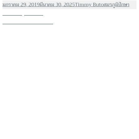
เขียน
ผู้
หมวด
มกราคม 29, 2019
มีนาคม 30, 2025
Timmy Buto
สมรภูมิปักษา
เมื่อ
แนะแนว
เรื่อง
เขียน
หมู่
ก่อนหน้า
คุณป้าคาเฟ่
เรื่อง
ก่อน
ต่อไป
หลอน ภวังค์ ภาพ ๑
เรื่อง
ต่อ
หน้า:
ไป: