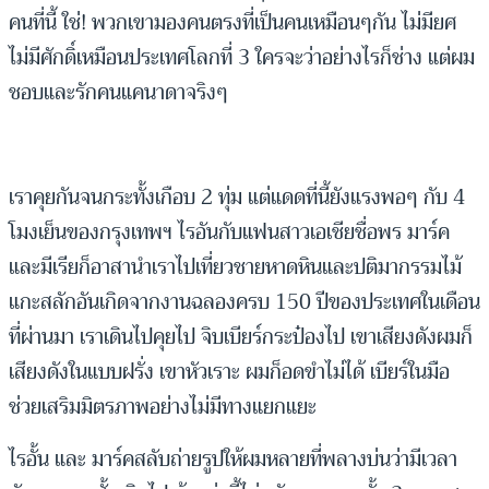
คนที่นี้ ใช่! พวกเขามองคนตรงที่เป็นคนเหมือนๆกัน ไม่มียศ
ไม่มีศักดิ์เหมือนประเทศโลกที่ 3 ใครจะว่าอย่างไรก็ช่าง แต่ผม
ชอบและรักคนแคนาดาจริงๆ
เราคุยกันจนกระทั้งเกือบ 2 ทุ่ม แต่แดดที่นี้ยังแรงพอๆ กับ 4
โมงเย็นของกรุงเทพฯ ไรอันกับแฟนสาวเอเชียชื่อพร มาร์ค
และมีเรียก็อาสานำเราไปเที่ยวชายหาดหินและปติมากรรมไม้
แกะสลักอันเกิดจากงานฉลองครบ 150 ปีของประเทศในเดือน
ที่ผ่านมา เราเดินไปคุยไป จิบเบียร์กระป๋องไป เขาเสียงดังผมก็
เสียงดังในแบบฝรั่ง เขาหัวเราะ ผมก็อดขำไม่ได้ เบียร์ในมือ
ช่วยเสริมมิตรภาพอย่างไม่มีทางแยกแยะ
ไรอั้น และ มาร์คสลับถ่ายรูปให้ผมหลายที่พลางบ่นว่ามีเวลา