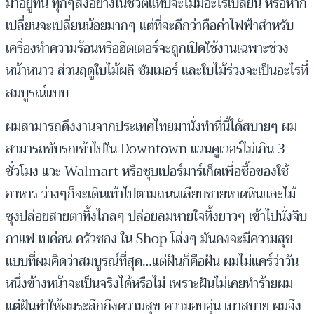
มาอยู่ที่นี้ ทุกๆสิ่งอย่างในชีวิตแทบจะไม่มีอะไรเปลี่ยน หรือหาก
เปลี่ยนจะเปลี่ยนน้อยมากๆ แต่ที่จะดีกว่าคือค่าไฟฟ้าสำหรับ
เครื่องทำความร้อนหรือฮิตเตอร์จะถูกเปิดใช้งานเฉพาะช่วง
หน้าหนาว ส่วนฤดูใบไม้ผลิ ซัมเมอร์ และใบไม้ร่วงจะเป็นอะไรที่
สมบูรณ์แบบ
ผมสามารถดึงงานจากประเทศไทยมานั่งทำที่นี้ได้สบายๆ ผม
สามารถขับรถเข้าไปใน Downtown แวนคูเวอร์ไม่เกิน 3
ชั่วโมง แวะ Walmart หรือซุบเปอร์มาร์เก็ตเพื่อซื้อของใช้-
อาหาร ว่างๆก็จะเดินเท้าไปตามถนนเลียบชายหาดหินและไม้
ซุงปล่อยสายตาทิ้งไกลๆ ปล่อยลมหายใจทิ้งยาวๆ เข้าไปนั่งจิบ
กาแฟ เบค่อน ครัวซอง ใน Shop โล่งๆ มันคงจะมีความสุข
แบบที่ผมคิดว่าสมบูรณ์ที่สุด…แต่ฝันก็คือฝัน ผมไม่แคร์ว่าวัน
หนึ่งข้างหน้าจะเป็นจริงได้หรือไม่ เพราะฝันไม่เคยทำร้ายผม
แต่ฝันทำให้ผมระลึกถึงความสุข ความอบอุ่น เบาสบาย ผมจึง