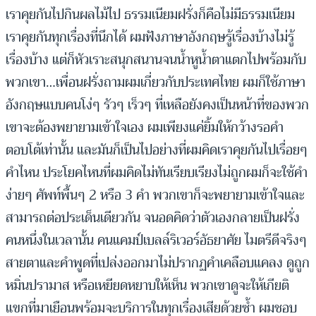
เราคุยกันไปกินผลไม้ไป ธรรมเนียมฝรั่งก็คือไม่มีธรรมเนียม
เราคุยกันทุกเรื่องที่นึกได้ ผมฟังภาษาอังกฤษรู้เรื่องบ้างไม่รู้
เรื่องบ้าง แต่ก็หัวเราะสนุกสนานจนน้ำหูน้ำตาแตกไปพร้อมกับ
พวกเขา…เพื่อนฝรั่งถามผมเกี่ยวกับประเทศไทย ผมก็ใช้ภาษา
อังกฤษแบบคนโง่ๆ รัวๆ เร็วๆ ที่เหลือยังคงเป็นหน้าที่ของพวก
เขาจะต้องพยายามเข้าใจเอง ผมเพียงแค่ยิ้มให้กว้างรอคำ
ตอบโต้เท่านั้น และมันก็เป็นไปอย่างที่ผมคิดเราคุยกันไปเรื่อยๆ
คำไหน ประโยคไหนที่ผมคิดไม่ทันเรียบเรียงไม่ถูกผมก็จะใช้คำ
ง่ายๆ ศัพท์พื้นๆ 2 หรือ 3 คำ พวกเขาก็จะพยายามเข้าใจและ
สามารถต่อประเด็นเดียวกัน จนอดคิดว่าตัวเองกลายเป็นฝรั่ง
คนหนึ่งในเวลานั้น คนแคมป์เบลล์ริเวอร์อัธยาศัย ไมตรีดีจริงๆ
สายตาและคำพูดที่เปล่งออกมาไม่ปรากฏคำเคลือบแคลง ดูถูก
หมิ่นปรามาส หรือเหยียดหยาบให้เห็น พวกเขาดูจะให้เกียติ
แขกที่มาเยือนพร้อมจะบริการในทุกเรื่องเสียด้วยซ้ำ ผมชอบ