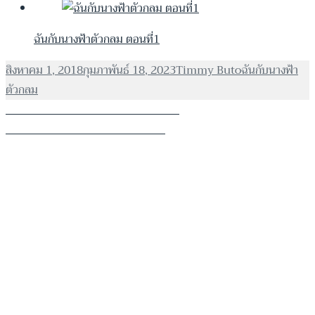
ฉันกับนางฟ้าตัวกลม ตอนที่1
เขียน
ผู้
หมวด
สิงหาคม 1, 2018
กุมภาพันธ์ 18, 2023
Timmy Buto
ฉันกับนางฟ้า
เมื่อ
เขียน
หมู่
ตัวกลม
แนะแนว
เรื่อง
ก่อนหน้า
ฉันกับนางฟ้าตัวกลม ตอนที่27
เรื่อง
ก่อน
ต่อไป
ฉันกับนางฟ้าตัวกลม ตอนที่29
เรื่อง
ต่อ
หน้า:
ไป: