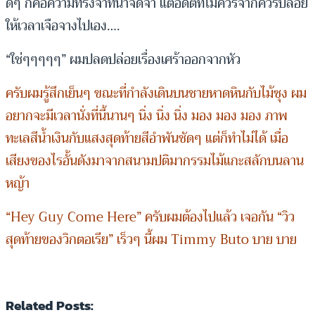
ดีๆ ก็คือความทรงจำที่น่าจดจำ แต่อดีตที่ไม่ควรจำก็ควรปล่อย
ให้เวลาเจือจางไปเอง….
“ใช่ๆๆๆๆๆ” ผมปลดปล่อยเรื่องเศร้าออกจากหัว
ครับผมรู้สึกเย็นๆ ขณะที่กำลังเดินบนชายหาดหินกับไม้ซุง ผม
อยากจะมีเวลานั่งที่นี้นานๆ นิ่ง นิ่ง นิ่ง มอง มอง มอง ภาพ
ทะเลสีน้ำเงินกับแสงสุดท้ายสีอำพันชัดๆ แต่ก็ทำไม่ได้ เมื่อ
เสียงของไรอั้นดังมาจากสนามปติมากรรมไม้แกะสลักบนลาน
หญ้า
“Hey Guy Come Here” ครับผมต้องไปแล้ว เจอกัน “วิว
สุดท้ายของวิกตอเรีย” เร็วๆ นี้ผม Timmy Buto บาย บาย
Related Posts: