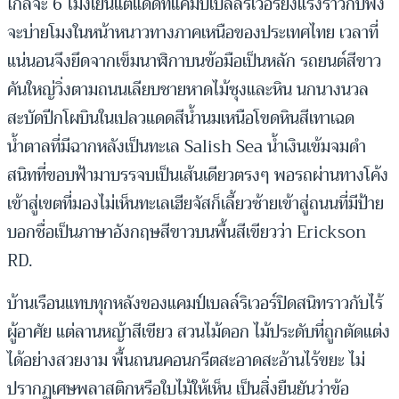
ใกล้จะ 6 โมงเย็นแต่แดดที่แคมป์เบลล์ริเวอร์ยังแรงราวกับพึ่ง
จะบ่ายโมงในหน้าหนาวทางภาคเหนือของประเทศไทย เวลาที่
แน่นอนจึงยึดจากเข็มนาฬิกาบนข้อมือเป็นหลัก รถยนต์สีขาว
คันใหญ่วิ่งตามถนนเลียบชายหาดไม้ซุงและหิน นกนางนวล
สะบัดปีกโผบินในเปลวแดดสีน้ำนมเหนือโขดหินสีเทาเฉด
น้ำตาลที่มีฉากหลังเป็นทะเล Salish Sea น้ำเงินเข้มจมดำ
สนิทที่ขอบฟ้ามาบรรจบเป็นเส้นเดียวตรงๆ พอรถผ่านทางโค้ง
เข้าสู่เขตที่มองไม่เห็นทะเลเฮียจัสก็เลี้ยวซ้ายเข้าสู่ถนนที่มีป้าย
บอกชื่อเป็นภาษาอังกฤษสีขาวบนพื้นสีเขียวว่า Erickson
RD.
บ้านเรือนแทบทุกหลังของแคมป์เบลล์ริเวอร์ปิดสนิทราวกับไร้
ผู้อาศัย แต่ลานหญ้าสีเขียว สวนไม้ดอก ไม้ประดับที่ถูกตัดแต่ง
ได้อย่างสวยงาม พื้นถนนคอนกรีตสะอาดสะอ้านไร้ขยะ ไม่
ปรากฏเศษพลาสติกหรือใบไม้ให้เห็น เป็นสิ่งยืนยันว่าข้อ