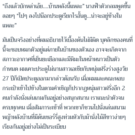
“ถึงแล้วบักหล่าเอ้ย….บ้านหลังนี้แหละ” นางฟ้าตัวกลมพูดขึ้น
ลอยๆ “ไปๆ ลงไปน๊อกประตูเรียกไรอั้นดู…น่าจะอยู่ข้างใน
แหละ”
มันเป็นจริงอย่างที่ผมอธิบายไว้เบื้องต้นไม่มีผิด บุคลิกของคนที่
นี้จะชอบหมกตัวอยู่แต่ภายในบ้านของตัวเอง อาจจะเกิดจาก
สภาวะอากาศที่เย็นยะเยือกและมีหิมะในหน้าหนาวเป็นตัว
กำหนด ผมเคาะประตูไม่นานสาวเอเชียกับหนุ่มฝรั่งร่างสูงวัย
27 ปีก็เปิดประตูออกมากล่าวต้อนรับ เมื่อผมและคณะหอบ
กระเป๋าเข้าไปข้างในตามคำเชิญก็ปรากฏหนุ่มสาวฝรั่งอีก 2
คนกำลังนั่งเล่นเกมกันอยู่อย่างสนุกสนาน เราแนะนำตัวจน
ครบทุกคน เมื่อสัมภาระเข้าที่ พวกเขาก็ชวนไปนั่งเล่นสนาม
หญ้าหลังบ้านที่มีต้นเชอร์รี่สูงท่วมหัวกับม้านั่งไม้สีขาวง่ายๆ
เรียงกันอยู่อย่างไม่เป็นระเบียบ