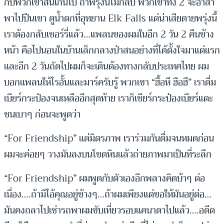
กับพวกเขาสั้นเกินไป ถ้าพรุ่งนี้ไม่กลับ พวกเขาทั้ง 2 จะอาสา
พาไปปีนเขา ดูน้ำตกที่อุทยาน Elk Falls แต่น่าเสียดายพรุ่งนี้
เราต้องกลับเชอร์รี่แล้ว…แพลนของผมในอีก 2 วัน 2 คืนข้าง
หน้า คือไปนอนในบ้านเล็กกลางป่าสนอย่างที่ได้ตั้งใจมาแต่แรก
และอีก 2 วันถัดไปผมก็จะเดินต้องทางกลับประเทศไทย ผม
บอกแพลนให้ไรอั้นและมาร์ครับรู้ พวกเขา “ฮื้อหึ ฮือฮึ” เราดื่ม
เบียร์กระป๋องจนเหลืออึกสุดท้าย เราก็เชียร์กระป๋องเบียร์แตะ
ชนเบาๆ ก่อนจะพูดว่า
“For Friendship” แด่มิตรภาพ เราร่วมกันดื่มจนหมดก่อน
ผมจะค่อยๆ วางมันลงบนโขดหินแล้วถ่ายภาพมาเป็นที่ระลึก
“For Friendship” ผมพูดกับตัวเองอีกพลางคิดบ้าๆ ต่อ
เนื่อง….ถ้ามีไอ้คุณอยู่ข้างๆ…ถ้าผมเพียงแต่ขอให้มันอยู่ต่อ…
มันคงถลาไปเช่ารถพาผมขับเที่ยวรอบแคนาดาไปแล้ว….อดีต