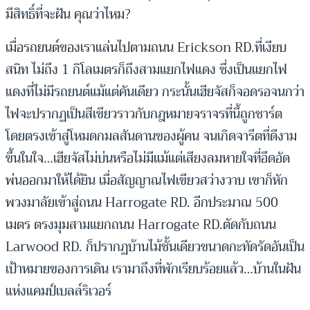
มีสิทธิ์ที่จะฝัน คุณว่าไหม?
เมื่อรถยนต์ของเราแล่นไปตามถนน Erickson RD.ที่เงียบ
สนิท ไม่ถึง 1 กิโลเมตรก็ถึงสามแยกไฟแดง ซึ่งเป็นแยกไฟ
แดงที่ไม่มีรถยนต์แม้แต่คันเดียว กระนั้นเฮียจัสก็จอดรอจนกว่า
ไฟจะปรากฏเป็นสีเขียวราวกับกฎหมายจราจรที่นี้ถูกชาร์ต
โดยตรงเข้าสู่โหมดกมลสันดานของผู้คน จนเกิดจารีตที่ดีงาม
ขึ้นในใจ…เฮียจัสไม่บ่นหรือไม่มีแม้แต่เสียงลมหายใจที่อึดอัด
พ่นออกมาให้ได้ยิน เมื่อสัญญาณไฟเขียวสว่างวาบ เขาก็หัก
พวงมาลัยเข้าสู่ถนน Harrogate RD. อีกประมาณ 500
เมตร ตรงมุมสามแยกถนน Harrogate RD.ตัดกับถนน
Larwood RD. ก็ปรากฏบ้านไม้ชั้นเดียวขนาดกะทัดรัดอันเป็น
เป้าหมายของการเดิน เรามาถึงที่พักเรียบร้อยแล้ว…บ้านในฝัน
แห่งแคมป์เบลล์ริเวอร์