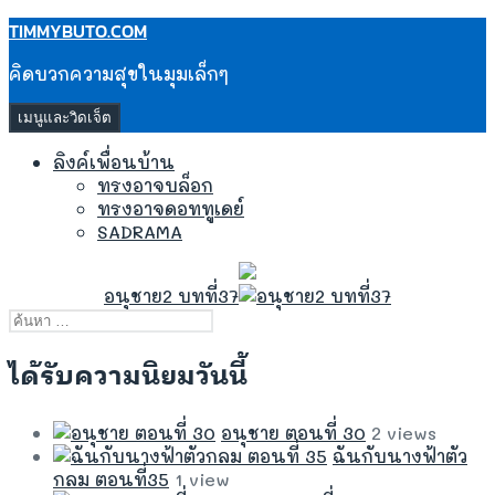
ข้าม
TIMMYBUTO.COM
ไป
คิดบวกความสุขในมุมเล็กๆ
ยัง
เนื้อหา
เมนูและวิดเจ็ต
ลิงค์เพื่อนบ้าน
ทรงอาจบล็อก
ทรงอาจดอททูเดย์
SADRAMA
อนุชาย2 บทที่37
ค้นหา
สำหรับ:
ได้รับความนิยมวันนี้
อนุชาย ตอนที่ 30
2 views
ฉันกับนางฟ้าตัว
กลม ตอนที่35
1 view